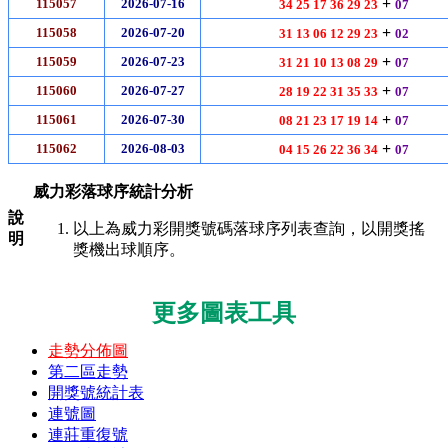
+
115057
2026-07-16
34 25 17 36 29 23
07
+
115058
2026-07-20
31 13 06 12 29 23
02
+
115059
2026-07-23
31 21 10 13 08 29
07
+
115060
2026-07-27
28 19 22 31 35 33
07
+
115061
2026-07-30
08 21 23 17 19 14
07
+
115062
2026-08-03
04 15 26 22 36 34
07
威力彩落球序統計分析
說
以上為威力彩開獎號碼落球序列表查詢，以開獎搖
明
獎機出球順序。
更多圖表工具
走勢分佈圖
第二區走勢
開獎號統計表
連號圖
連莊重復號