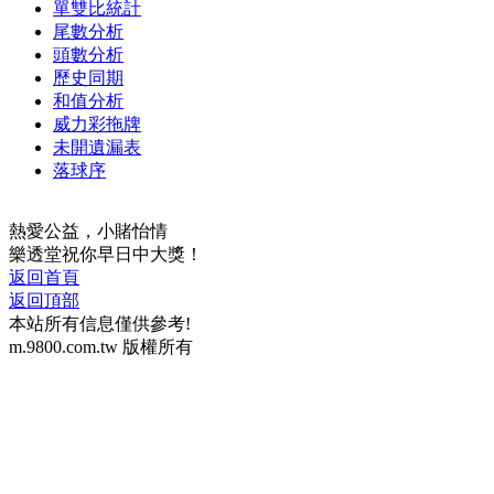
單雙比統計
尾數分析
頭數分析
歷史同期
和值分析
威力彩拖牌
未開遺漏表
落球序
熱愛公益，小賭怡情
樂透堂祝你早日中大獎！
返回首頁
返回頂部
本站所有信息僅供參考!
m.9800.com.tw 版權所有