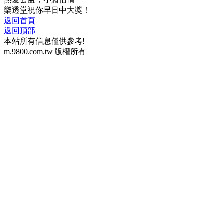
樂透堂祝你早日中大獎！
返回首頁
返回頂部
本站所有信息僅供參考!
m.9800.com.tw 版權所有