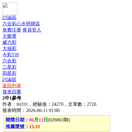
討論區
六合彩心水明牌區
免費注冊
會員登入
大樂透
威力彩
大福彩
今彩539
六合彩
三星彩
四星彩
討論區
返回列表
發表回覆
2中1參考
作者：fet311，經驗值：24270，文章數：2726
發表時間：2026-06-11 01:00
開獎日期：
06
月
11
日
(026063期)
推薦獎號：
13,33