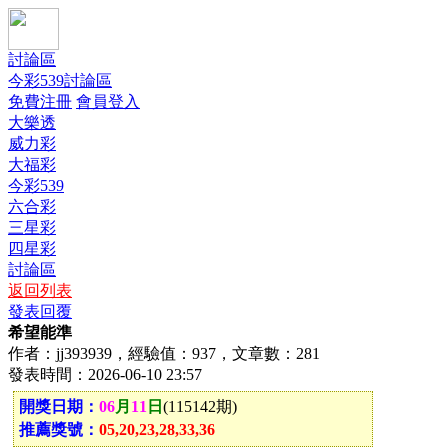
討論區
今彩539討論區
免費注冊
會員登入
大樂透
威力彩
大福彩
今彩539
六合彩
三星彩
四星彩
討論區
返回列表
發表回覆
希望能準
作者：jj393939，經驗值：937，文章數：281
發表時間：2026-06-10 23:57
開獎日期：
06
月
11
日
(115142期)
推薦獎號：
05,20,23,28,33,36