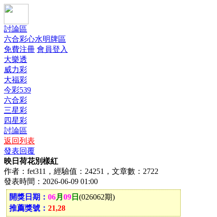
討論區
六合彩心水明牌區
免費注冊
會員登入
大樂透
威力彩
大福彩
今彩539
六合彩
三星彩
四星彩
討論區
返回列表
發表回覆
映日荷花別樣紅
作者：fet311，經驗值：24251，文章數：2722
發表時間：2026-06-09 01:00
開獎日期：
06
月
09
日
(026062期)
推薦獎號：
21,28