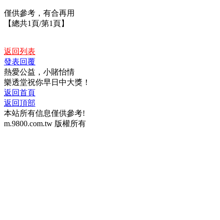
僅供參考，有合再用
【總共1頁/第1頁】
返回列表
發表回覆
熱愛公益，小賭怡情
樂透堂祝你早日中大獎！
返回首頁
返回頂部
本站所有信息僅供參考!
m.9800.com.tw 版權所有