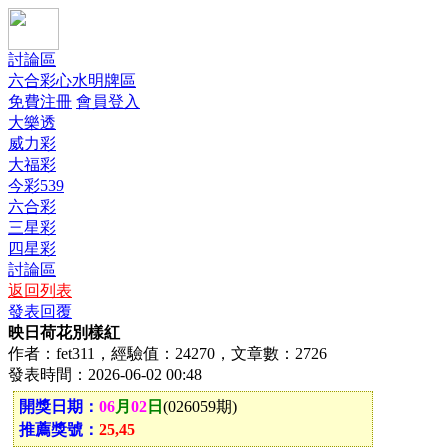
討論區
六合彩心水明牌區
免費注冊
會員登入
大樂透
威力彩
大福彩
今彩539
六合彩
三星彩
四星彩
討論區
返回列表
發表回覆
映日荷花別樣紅
作者：fet311，經驗值：24270，文章數：2726
發表時間：2026-06-02 00:48
開獎日期：
06
月
02
日
(026059期)
推薦獎號：
25,45