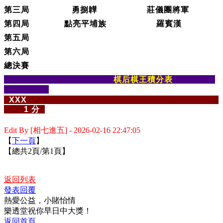
第三局 勇捌韡 莊儀團將軍
第四局 點亮平埔族 羅賓漢
第五局
第六局
總決賽
棋后棋王積分表
XXX
1 分
Edit By [相七進五] - 2026-02-16 22:47:05
【
下一頁
】
【總共2頁/第1頁】
返回列表
發表回覆
熱愛公益，小賭怡情
樂透堂祝你早日中大獎！
返回首頁