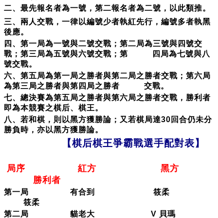
二、最先報名者為一號，第二報名者為二號，以此類推。
三、兩人交戰，一律以編號少者執紅先行，編號多者執黑
後應。
四、第一局為一號與二號交戰；第二局為三號與四號交
戰；第三局為五號與六號交戰；第 四局為七號與八
號交戰。
六、第五局為第一局之勝者與第二局之勝者交戰；第六局
為第三局之勝者與第四局之勝者 交戰。
七、總決賽為第五局之勝者與第六局之勝者交戰，勝利者
即為本競賽之棋后、棋王。
八、若和
棋，則以黑方獲勝論；又若棋局達30回合仍未分
勝負時，亦以黑方獲勝論。
【棋后棋王爭霸戰選手配對表】
局序 紅方 黑方
勝利者
第一局 有合到 筱柔
筱柔
第二局 貓老大 V 貝瑪