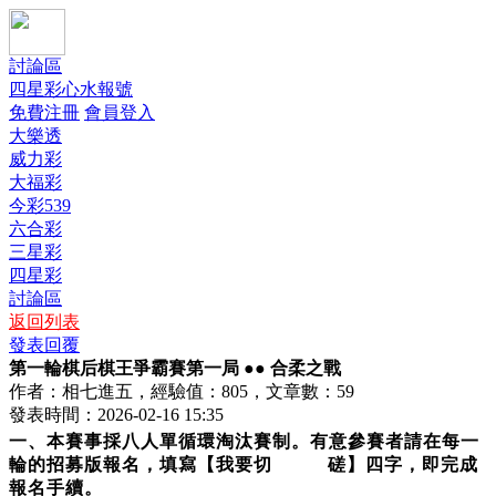
討論區
四星彩心水報號
免費注冊
會員登入
大樂透
威力彩
大福彩
今彩539
六合彩
三星彩
四星彩
討論區
返回列表
發表回覆
第一輪棋后棋王爭霸賽第一局 ●● 合柔之戰
作者：相七進五，經驗值：805，文章數：59
發表時間：2026-02-16 15:35
一、本賽事採八人單循環淘汰賽制。
有意參賽者請在每一
輪的招募版報名，填寫【我要切 磋】四字，即完成
報名手續。