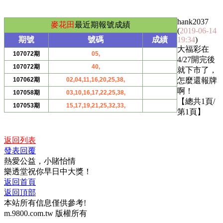
hank2037
麥花田
最近期報號成績
(
2019-06-14
期號
號碼
成績
19:34
)
大福彩在
107072期
05,
4/27開完後
107072期
40,
就下市了，
107062期
02,04,11,16,20,25,38,
怎麼還報牌
啊！
107058期
03,10,16,17,22,25,38,
【總共1頁/
107053期
15,17,19,21,25,32,33,
第1頁】
返回列表
發表回覆
熱愛公益，小賭怡情
樂透堂祝你早日中大獎！
返回首頁
返回頂部
本站所有信息僅供參考!
m.9800.com.tw 版權所有